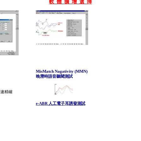
軟
體
擴
增
選
擇
MisMatch Nagativity (MMN)
晚潛時語音聽閾測試
快速精確
e-ABR
人工電子耳誘發測試