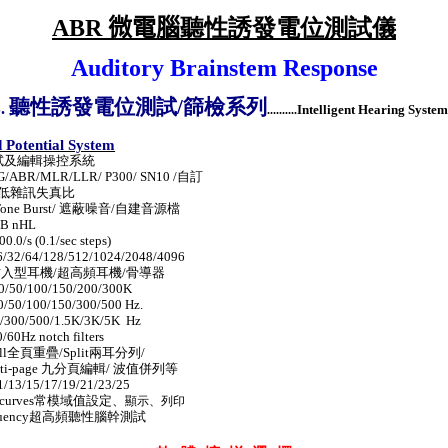
ABR 微電腦
聽性誘發電位測試儀
Auditory Brainstem Response
聽性誘發電位測試
/
篩檢系列
S.
Intelligent Hearing Syste
..........
 Potential System
試及編輯操控系統
G/ABR/MLR/LLR/ P300/ SN10 /
自訂
低雜訊失真比
Tone Burst/
遮蔽噪音
/
自建音源檔
dB nHL
00.0/s (0.1/sec steps)
16/32/64/128/512/1024/2048/4096
插入型耳機
/
超高頻耳機
/
骨導器
20/50/100/150/200/300K
30/50/100/150/300/500 Hz.
0/300/500/1.5K/3K/5K
Hz
/60Hz notch filters
ll
全頁重疊
/Split
兩耳分列
/
ti-page
九分頁編輯
/
波值併列等
/11/13/15/17/19/21/23/25
 curves
常模域值設定、
顯示、列印
uency
超高頻
聽性腦幹測試