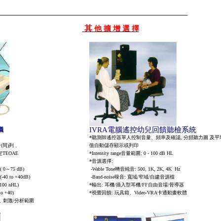
其
他
擴
增
選
擇
儀
IVRA
電腦遙控幼兒回饋聽檢系統
*
聽測師遙控器單人控制音量、頻率及確認
,
分頻
聽力圖 及平
分
(
同
)
列
﹑
值自動儲存顯示或列印
定
TEOAE
*Intensity range
音量範圍
: 0 - 100 dB HL
*
音源選擇
:
( 0
～
75
dB)
-Wable Tone
囀音純音
: 500, 1K, 2K, 4K
Hz
(-40 to +40dB)
-Band-noise
噪音
:
寬域
/
窄域
/
自建音源檔
100 nHL)
*
輸出
:
耳機
/
插入型耳機
/FF
自由音場
/
骨
導器
to +40)
*
視覺回饋
:
玩具箱、
Video-VRA
卡
通動畫
軟體
﹑
刺激
/
分
析範圍