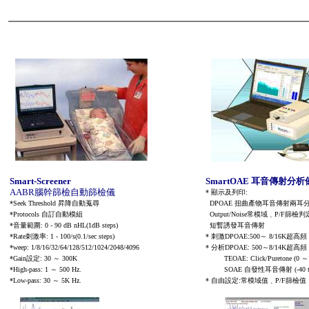
Smart-Screener
SmartOAE
耳音傳射分析
AABR
腦幹
篩檢自動篩檢儀
*
顯
示及列印
:
*Seek Threshold
昇降自動蒐尋
DPOAE
扭曲產物耳音傳射兩耳
*Protocols
自訂自動模組
Output/Noise
常模域
﹑
P/F
篩檢判
*
音量範圍
: 0 - 90 dB nHL(1dB steps)
短暫誘發
耳音傳射
*Rate
刺激率
: 1 - 100/s(0.1/sec steps)
*
刺激
DPOAE:500
～
8/16K
超高頻
*weep: 1/8/16/32/64/128/512/1024/2048/4096
*
分析
DPOAE: 500
～
8/14K
超高頻
*
Gain
設定
: 30
～
300K
TEOAE: Click/Puretone (0
～
*
High-pass: 1
～
500 Hz.
SOAE
自發性耳音傳射
(
-40 
*
Low-pass: 30
～
5K Hz.
*
自由
設定
:
常模域值
﹑
P/F
篩檢值