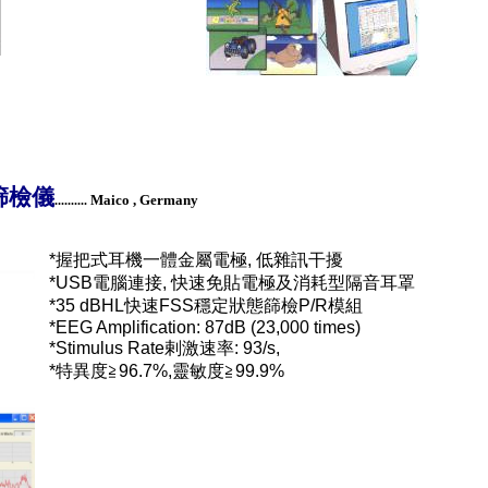
篩檢儀
Maico
,
Germany
..........
*
握把式耳機一體金屬
電極
,
低雜訊干擾
*USB
電腦連接
,
快速
免貼電極及消耗型
隔音耳罩
*35 dBHL
快速
FSS
穩定狀態篩檢
P/R
模組
*EEG Amplification: 87dB (23,000 times)
*Stimulus Rate
剌激速率
: 93/s,
*
特異度≧
96.7%,
靈敏度≧
99.9%