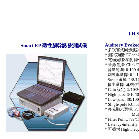
I.H.
Auditory Evoked
Smart EP
聽性腦幹誘發測試儀
*
多視窗式同步測
*
測試功能
: ECoch
*
電極光纖傳導
,
降
*
音源選擇
: Click/
音量範圍
: 0-100 
刺激率選擇
: 0.1-1
Sweep
選擇
: 1/8/
輸出選擇
:
耳機
/
* Gain
設定
: 5/10/
* High-pass: 3/10/
* Low-pass : 30/10
* Single pole RC, 50
*
多元顯示選擇
: Fu
Mul
* Filter Point: 7/9
* Latency-intensity
*
可擴增
High Freq