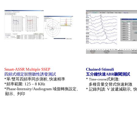
Smart-ASSR Multiple SSEP
Chained-Stimuli
四頻式穩定狀態聽性誘發測試
五分鐘快速
ABR
聽閾測試
*
單
/
雙耳四頻率同步測析
,
快速精準
*
式剌激
:
Time-course
*
頻率範圍
: 125 – 8 KHz
多種音量交替式快速剌激
*Phase-Intensity/Audiogram
域值轉換設定、
*
記錄判讀
: V
波遞減顯示
,
顯示、列印