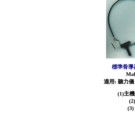
標準骨導
Ma
適用
:
聽力儀
(1)
主機
(2
(3)