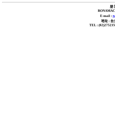
朋 
RONAMAC 
E-mail :
t
地址 : 
TEL : (02)2752