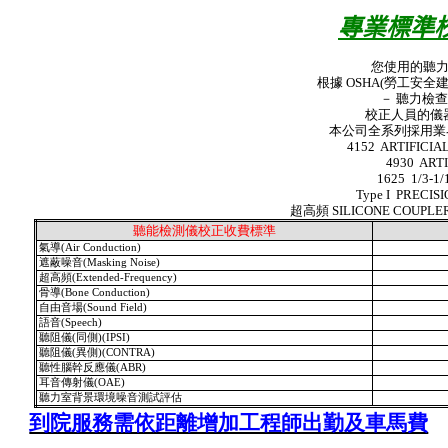
專業標準
您使用的聽力檢查儀多久沒
根據
OSHA(
勞工安全
－ 聽力檢查儀必須每年校
校正人員的儀器設備齊全
本公司全系列採用業界公認
4152
ARTIFICIA
4930
ART
1625
1/3-1
Type I
PRECIS
超高頻
SILICONE COUPLE
聽能檢測儀校正收費標準
氣導
(Air Conduction)
遮蔽噪音
(Masking Noise)
超高頻
(Extended-Frequency)
骨導
(Bone Conduction)
自由音場
(Sound Field)
語音
(Speech)
聽阻儀
(
同側
)(IPSI)
聽阻儀
(
異側
)(CONTRA)
聽性腦幹反應儀
(ABR)
耳音傳射儀
(OAE)
聽力室背景環境噪音測試評估
到院服務需依距離增加工程師出勤及車馬費