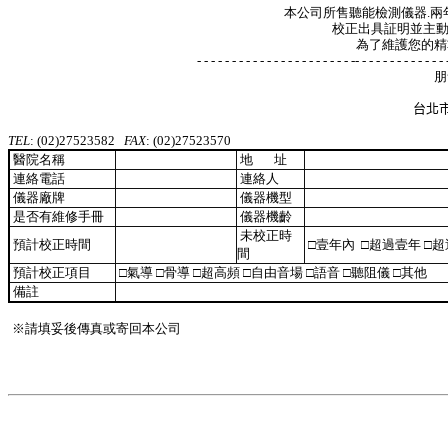
本公司所售聽能檢測儀器
.
校正出具証明並主動定期追
為了維護您的精準測試，請使用完
- - - - - - - - - - - - - - - - - - - - - - -- - - - - - - - - - - - - - - -- - - - - - - - - - 
朋笛國際有限
台北市龍江路45巷2-
TEL
: (02)27
523582
FAX
: (02)27523570
醫院名稱
地
址
連絡電話
連絡人
儀器廠牌
儀器機型
是否有維修手冊
儀器機齡
未校正時
預計校正時間
□壹年內
□超過壹年 □
間
預計校正項目
□氣導 □骨導 □超高頻 □自由音場 □語音 □聽阻儀 □其他
備註
※
請填妥後傳真或寄回本公司