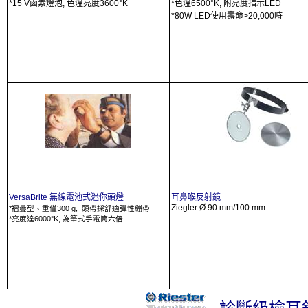
*15 V
鹵素燈泡
,
色溫亮度
3600°K
*
色溫
6500°K,
附亮度指示
LED
*80W LED
使用壽命
>20,000
時
VersaBrite
無線
電池式迷你頭燈
耳鼻喉反射鏡
Ziegler
Ø 90 mm/100 mm
*
300 g,
褶疊型、重僅
頭帶採舒適彈性繃帶
*
6000
K,
亮度達
°
為筆式手電筒六倍