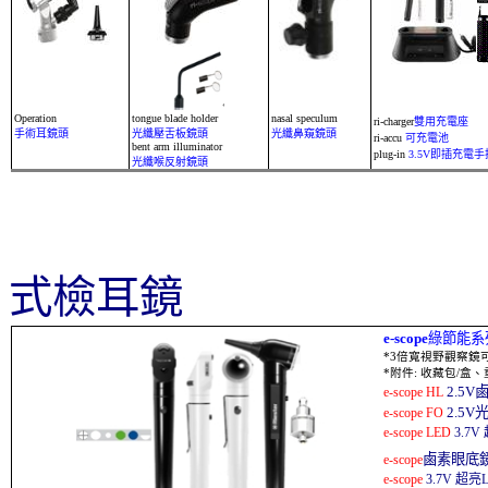
Operation
tongue blade holder
nasal speculum
ri-charger
雙用充電座
手術耳鏡頭
光纖壓舌板
鏡頭
光纖鼻窺鏡
頭
ri-accu
可充電池
bent arm illuminator
plug-in
3.5V
即插充電手
光纖喉反射鏡
頭
式檢耳鏡
e-scope
綠節能系
*3
倍寬視野
觀察
鏡
*
附件
:
收藏包
/
盒、
2.5V
e-scope HL
2.5V
e-scope FO
e-scope LED
3.7V
鹵素眼底
e-scope
e-scope
3.7V
超亮