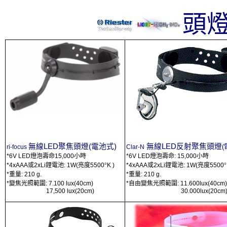
頭
無線
LED
聚焦頭燈
(
電池式
)
無線
LED
反射聚焦頭燈
(
ri-focus
Clar-N
*6V LED
燈泡壽命
15,000
小時
*6V LED
燈泡壽命
: 15,000
小時
*4xAAA
或
2xLi
鋰電池
: 1W(
亮度
5500
°
K )
*4xAAA
或
2xLi
鋰電池
: 1W(
亮度
5500
°
*
重量
: 210 g.
*
重量
: 210 g.
*
變焦光照範圍
: 7.100 lux(40cm)
*
自由變焦光照範圍
: 11.600lux(40cm)
17,500 lux(20cm)
30.000lux(20cm