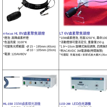
8V
鹵素聚焦頭燈
LT 6V
鹵素聚焦頭燈
ri-focus HL
*
燈泡
:
高輝鹵素杯燈
*10W
鹵素燈泡
,
亮度
3250°K,
壽命
10
*
色溫亮度
: 3100
°
K
*
活動燈頭可靈活定位
,
重量僅
150 g.
*
可變焦光照範圍
:
-Ø
15 ~ 195mm (40cm)
*1.9
〜
10cm
旋轉式無段調焦
,
四周無
-
Ø
10 ~ 105mm (20cm)
*
附
AC/6VDC 3M
電源線
(
時間無限
)
*
電源
: 120AV/8DV
*
:
/
(35c
可選配
充電池組
拆卸式放大鏡片
150W
鹵素燈光源機
LED
白
光源
機
HL-150
LED 200