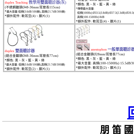
教學用
雙面
聽診器
(
灰
)
duplex Teaching
*
顏色
:
黑、灰、藍、黃、綠
(
不銹鋼聽頭
Ø48-36mm/
耳管長
115cm)
*
傳導最大音量
:
*
最大音量
:
低頻
(3.6dB/100
赫
),
高頻
(21.7dB/300
赫
)
低頻
(100Hz) Ø33.5(3.8dB)/Ø27.3(2.3dB)/Ø20.3
*
額外配件
:
軟耳豆
(4)
、膜片
(1)
高頻
(100-1500Hz) 8dB
*
額外配件
:
軟耳豆
(4)
、膜片
(1)
一般單面聽診
anestophon
雙面聽診器
duplex
(
鋁合金聽頭
Ø28mm/
耳管長
77cm)
(
鋁合金聽頭
Ø48-36mm/
耳管長
77cm)
*
顏色
:
黑、灰、藍、黃、綠
*
顏色
:
黑、灰、藍、黃、綠
*
最大音量
:
高頻
(100-1500Hz) 15.5dB/3
*
最大音量
:
低頻
(3.6dB/100
赫
),
高頻
(21.7dB/300
赫
)
*
額外配件
:
軟耳豆
(2)
、膜片
(1)
*
額外配件
:
軟耳豆
(2)
、膜片
(1)
朋 笛 國