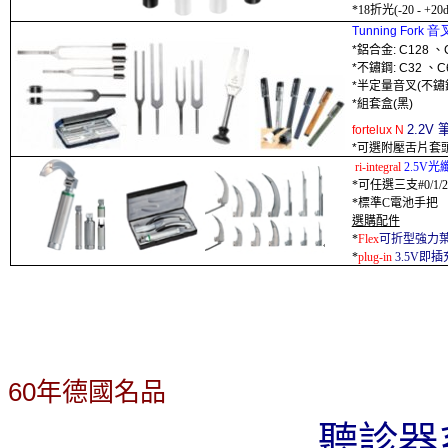
*18
折光
(-20 - +2
0
d
音
Tunning Fork
*
鋁合金
: C128
、
*
不鏽鋼
: C32
、
C
*
半定量
音叉
(
不鏽
*
組套盒
(
黑
)
2.2V
fortelux N
*
可選附壓舌片套
ri-integral
2.5V
光
*
可任選三支
#0/1/2
*
標準
C
電池手把
選購配件
*
Flex
可折
型強力
*
plug-in
3.5V
即插
60
年德國名品
聽診器系