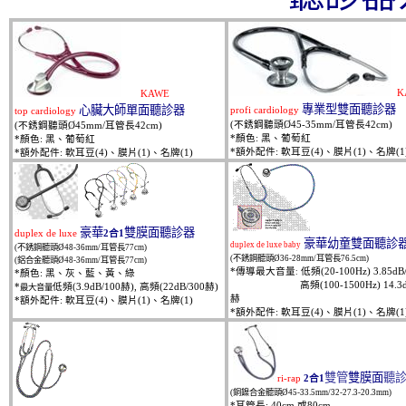
K
KAWE
專業型雙面聽診器
心臟大師單面聽診器
profi cardiology
top cardiology
(
不銹鋼聽頭
Ø45-35mm/
耳管長
42cm)
(
不銹鋼聽頭
Ø45mm/
耳管長
42cm)
*
顏色
:
黑、葡萄紅
*
顏色
:
黑、葡萄紅
*
額外配件
:
軟耳豆
(4)
、膜片
(1)
、名牌
(1
*
額外配件
:
軟耳豆
(4)
、膜片
(1)
、名牌
(1)
豪華
雙膜面聽診器
duplex de luxe
2
合
1
豪華幼童雙面聽診
duplex de luxe baby
(
不銹鋼聽頭
Ø48-36mm/
耳管長
77cm)
(
不銹鋼聽頭
Ø36-28mm/
耳管長
76.5cm)
(
鋁合金聽頭
Ø48-36mm/
耳管長
77cm)
*
傳導最大音量
低頻
(20-100Hz) 3.85dB
:
*
顏色
:
黑、灰、藍、黃、綠
高頻
(100-1500Hz) 14.3
*
低頻
(3.9dB/100
赫
),
高頻
(22dB/300
赫
)
最大音量
赫
*
額外配件
:
軟耳豆
(4)
、膜片
(1)
、名牌
(1)
*
額外配件
:
軟耳豆
(4)
、膜片
(1)
、名牌
(1
雙管
雙膜面
聽
ri-rap
2
合
1
(
銅鎳合金聽頭
Ø45-33.5mm/32-27.3-20.3mm)
*
耳管長
: 40cm
或
80cm