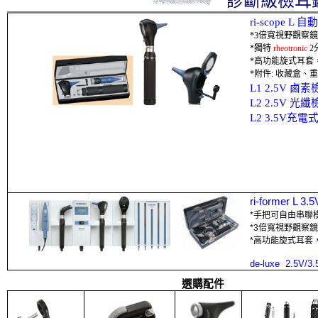
診斷級檢耳
ri-scope L
自動
*3
倍寬視野觀察鏡
*
獨特
rheotronic
2
*
高功能旋式耳套
*
附件
:
收藏盒、
重
L1 2.5V
鹵素
L2 2.5V
光纖
L2 3.5V
充電
ri-former L 3.5
*
手把可自由串聯
*3
倍寬視野
觀察
鏡
*
高功能旋式耳套
de-luxe
2.5V/3.
選購配件