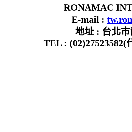
RONAMAC INT
E-mail :
tw.ro
地址 : 台北市
TEL : (02)2752358