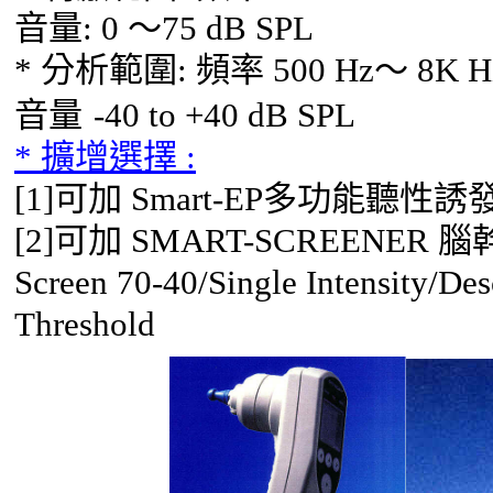
音量
: 0
～75
dB SPL
*
分析範圍
:
頻率
500 Hz
～
8K Hz
音量
-40 to +40 dB SPL
*
擴增選擇
:
[1]
可加
Smart-EP
多功能聽性誘
[2]
可加
SMART-SCREENER
腦
Screen 70-40/Single Intensity/De
Threshold