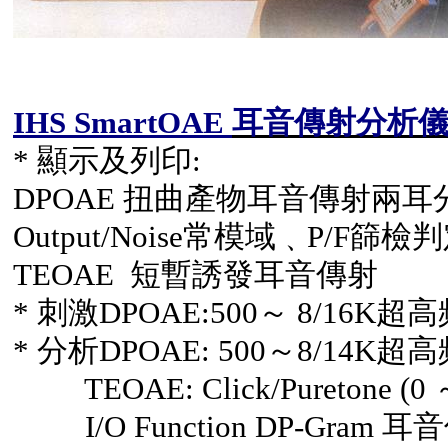
IHS SmartOAE
耳音傳射分析
*
顯
示及列印
:
DPOAE
扭曲產物耳音傳射兩耳
Output/Noise
常模域
﹑
P/F
篩檢判
TEOAE
短暫誘發
耳音傳射
*
刺激
DPOAE:500
～
8/16K
超高
*
分析
DPOAE: 500
～
8/14K
超高
TEOAE: Click/Puretone (0
I/O Function DP-Gram
耳音