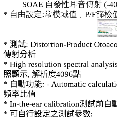
SOAE
自發性耳音傳射
(
-40
*
自由
設定
:
常模域值
﹑
P/F
篩檢
*
測試
: Distortion-Product Otoa
傳射分析
* High resolution spectral analys
照顯示, 解析度
4096
點
*
自動功能
: - Automatic calculat
頻率比值
* In-the-ear calibration
測試前自
*
可自行設定之測試參數
: