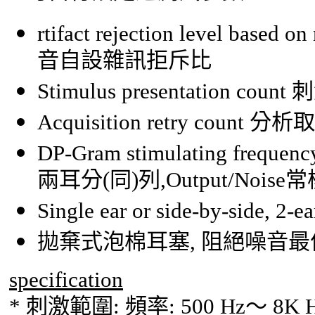
rtifact rejection level based o
音自設雜訊拒斥比
Stimulus presentation count
刺
Acquisition retry count
分析取
DP-Gram stimulating frequency,
兩耳分
(
同
)
列,
Output/Noise
常
Single ear or side-by-side, 2-e
拋棄式泡棉耳塞
,
阻絕噪音最
specification
*
刺激範圍
:
頻率
: 500 Hz
～
8K H