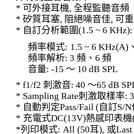
*
可外接耳機
,
全程監聽音頻
*
矽質耳塞
,
阻絕噪音佳
,
可重
*
自訂分析範圍
(1.5 ~ 6 KHz):
頻率模式:
1.5 ~ 6 KHz(A)
頻率解析
: 3
頻、
6
頻
音量
: -15
～
10 dB SPL
* f1/f2
刺激音
: 40
～65
dB SPL
* Sampling Rate
刺激取樣率
: 
*
自動判定
Pass/Fail (
自訂
S/N
*
充電式
DC(13V)
熱感印表機(6
*列印模式:
All (50
耳
),
或
Last