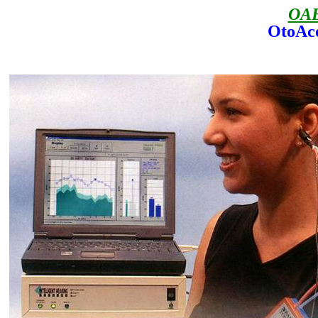
OA
OtoAco