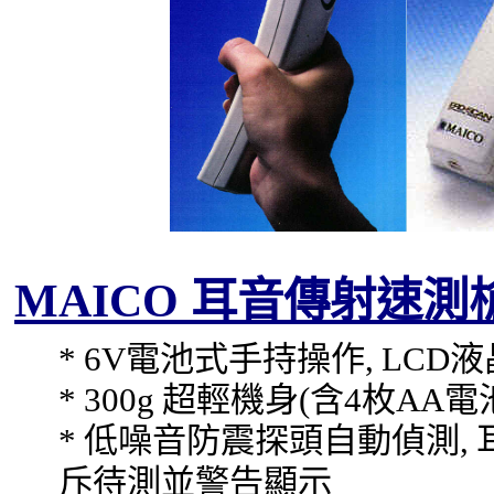
MAICO
耳音傳射速測
* 6V
電池式手持操作
, LCD
液
* 300g
超輕機身
(
含
4
枚
AA
電
*
低噪音防震探頭自動偵測
,
斥待測並警告顯示