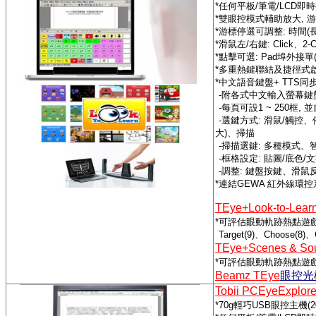
*
任何平板
/
筆電
/LCD
即時
*
雙眼控模式輔助放大
,
游
*
游標停選可調整
:
時間
(
*
滑鼠左
/
右鍵
: Click
、
2-C
*
點擊可選
: Pad
埠外接單
*
多重熱鍵聯結及捷徑式
*
中文語音鍵盤
+ TTS
同
-
附各式中文輸入螢幕鍵
-
每頁可設
1 ~ 250
框
,
並
-
選鍵方式
:
滑鼠
/
觸控、
大
)
、掃描
-
掃描選鍵
:
多種模式、
-
框格設定
:
貼圖
/
底色
/
文
-
調整
:
鍵盤按鍵、滑鼠
*
連結
GEWA
紅外線環控
TEye+Look-to-Lear
*
可評估眼動軌跡熱點遊
Target(9)
、
Choose(8)
、
TEye+Scenes & S
*
可評估眼動軌跡熱點遊
Beamz TEye
眼控光
Tobii PCEyeExplor
*70g
輕巧
USB
眼控主機
(