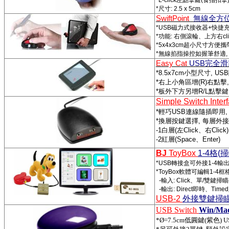
*L-click
左點擊鍵
(
食指扣擊
*
尺寸
: 2.5 x 5cm
SwiftPoint
無線全方
*USB
磁力式接收器
+
快捷
*
功能
:
右側滾輪、上方右
cl
*5x4x3cm
超小尺寸方便攜
*
無線掐指操控如握筆舒適
,
Easy Cat
USB
完全滑
*8.5x7cm
小型尺寸
, USB
*
右上小角區增
(R)
右點擊
*
板外下方另增
R/L
點擊鍵
Simple Switch Inter
*
輕巧
USB
連線隨插即用
*
換層按鍵選擇
,
每層外接
-1
白層
(
左
Click
、右
Click)
-2
紅層
(Space
、
Enter)
BJ
ToyBox
1-4
格
(
掃
*USB
轉接盒可外接
1-4
輸
*ToyBox
軟體可編輯
1-4
框
-
輸入
: Click
、單
/
雙鍵掃瞄
-
輸出
: Direct
即時、
Timed
USB-2
外接雙鍵掃
USB Switch
Win/Mac
*Ø=7.5cm
低圓鍵
(
紫色
) 