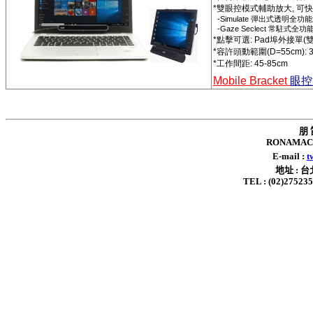
*
雙眼控模式輔助放大
,
可快
-Simulate
彈出式透明全功能
-Gaze Seclect
常駐式全功
*
點擊可選
: Pad
埠外接單
(
*
容許頭動範圍
(D=55cm): 
*
工作間距
: 45-85cm
Mobile Bracket
眼控
朋 
RONAMAC 
E-mail :
t
地址 : 
TEL : (02)2752