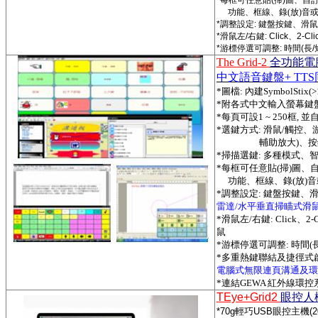
*
每框可任意貼
(
掃
)
圖、自
功能、框線、錄
(
放
)
音
*
調整設定
:
鍵盤按鍵、滑鼠
*
滑鼠左
/
右鍵
: Click
、
2-Cli
*
游標停選可調整
:
時間
(
長
/
The Grid-2
全功能電
中文語音鍵盤
+ TTS
*
圖檔
:
內建
SymbolStix(>
*
附各式中文輸入螢幕鍵
*
每頁可設
1 ~ 250
框
,
並
*
選鍵方式
:
滑鼠
/
觸控、
輔助放大
)
、按
*
掃描選鍵
:
多種模式、
*
每框可任意貼
(
掃
)
圖、
功能、框線、錄
(
放
)
音
*
調整設定
:
鍵盤按鍵、
雷達
/水平垂直掃瞄式滑
*
滑鼠左
/
右鍵
: Click
、
2-
鼠
*
游標停選可調整
:
時間
(
*
多重熱鍵聯結及捷徑式
電腦式無限連頁溝通及環
*
連結
GEWA
紅外線環控
TEye+Grid2
眼控人
*70g
輕巧
USB
眼控主機
(