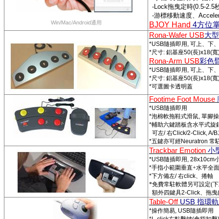
-Lock
拖曳定時
(0.5-2.5
-
游標移動速度、
Accele
Win/Mac/Android
通用
BJOY Hand
4
方位
Rona-Wafer USB
大型
*USB
隨插即用
,
可上、下
*
尺寸
:
鋁基座
50(
長
)x18(
寬
Rona-Arm USB
彩色
*USB
隨插即用
,
可上、下
*
尺寸
:
鋁基座
50(
長
)x18(
寬
*
可選圖卡透明蓋
Footime Foot Mouse
*
USB
隨插即用
*
泡棉軟拖鞋式滑鼠
,
單腳操
*
輔助六鍵踏板含水平式旋
可左
/
右
Click/
2-Click, A/B
*
五鍵亦可經
Neuratron
常
Trackbar Emotion
小
*USB
隨插即用
, 28x10cm
*
手
指小範圍垂直
+
水平全
*
下方備左
/
右
click
、捲軸
*
免費常駐軟體另可設定
(
下
額外
四鍵具
2-Click
、拖曳
Table-Off
USB
指環軌
*
操作簡易
, USB
隨插即用