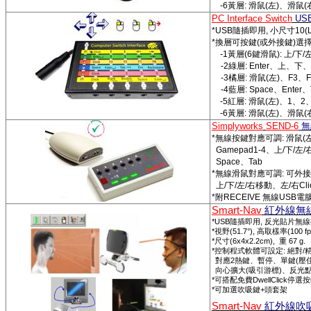
-6
黃層
:
滑鼠
(
左
)
、滑鼠
(
PC Interface Switch
USB
*USB
隨插即用
,
小尺寸
10(
*
換層可按鍵
(
或外接鍵
)
選
-1
黃層
(6
鍵滑鼠
):
上
/
下
/
-2
綠層
: Enter
、上、下
-3
橘層
:
滑鼠
(
左
)
、
F3
、
-4
藍層
: Space
、
Enter
、
-5
紅層
:
滑鼠
(
左
)
、
1
、
2
-6
黃層
:
滑鼠
(
左
)
、滑鼠
(
Simplyworks
SEND-6
無
*
無線按鍵對應可調
:
滑鼠
(
Gamepad1-4
、上
/
下
/
左
/
Space
、
Tab
*
無線滑鼠對應可調
:
可外接
上
/
下
/
左
/
右移動、左
/
右
Cli
*
附
RECEIVE
無線
USB
電
Smart-Nav
紅外線無
*USB
,
隨插即用
反光貼片無線
*
(
51.7°),
(
100 f
視野
高取樣率
*
(6x4x2.2cm),
67 g.
尺寸
重
*
:
/
控制程式軟體可設定
絕對
2
(
對應
熱鍵、暫停、單鍵
壓
(
)
向心擴大
吸引
游標
、反光
*
DwellClick
可搭配免費
停選按
*
+
可加選吹吸鍵
頭套架
Smart-Nav
紅外線吹