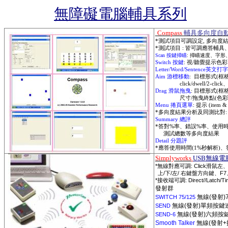
無障礙電腦輔具系列
Compass
輔具多向度自
*
測試項目可調設定
,
多向度
*
測試項目
:
皆可調應答輔具
Scan
按鍵掃瞄
:
掃瞄速度、字形
Switch
按鍵
:
視
/
聽覺提示色彩
Letter/Word/Sentence
英文打字
Aim
游標移動
:
目標形式
(
框
click/dwell/2-click
Drag
滑鼠拖曳
:
目標形式
(
框
尺寸
/
拖曳終點
(
色彩
Menu
捲頁選單
:
提示
(item &
*
多向度結果分析及同測比對
:
Summary
總評
*
答對
%
率、錯誤
%
率、使用
測試總數等多向度結果
Detail
分題評
*
應答使用時間
(1%
秒解析
)
、
Simplyworks
USB
無線電
*
: Click
無線對應可調
滑鼠左
/
/
/
F7
上
下
左
右鍵盤方向鍵、
*
: Direct//Latch/T
接收端可調
發射群
無線
(
發射
)
SWITCH 75/125
無線
(
發射
)
單頻按鍵
SEND
無線
(
發射
)
六頻按
SEND-6
Smooth Talker
無線
(
發射
+