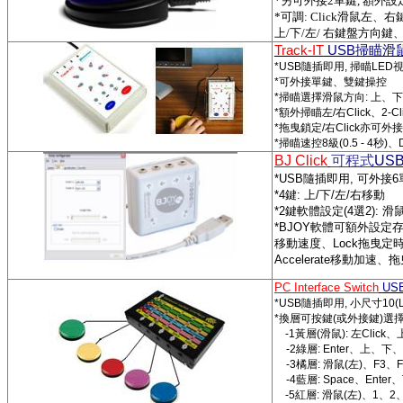
*
另可外接
2
單鍵
,
額外設
*
可調
: Click
滑鼠左、右
上
/
下
/
左
/
右鍵盤方向鍵
Track-IT
USB
掃瞄滑
*USB
隨插即用
,
掃瞄
LED
*
可外接單鍵、雙鍵操控
*
掃瞄選擇滑鼠方向
:
上、下
*
額外掃瞄左
/
右
Click
、
2-Cl
*
拖曳鎖定
/
右
Click
亦可外接
*
掃瞄速控
8
級
(0.5 - 4
秒
)
、
BJ Click
可程式
USB
*USB
隨插即用
,
可外接
6
*4
鍵
:
上
/
下
/
左
/
右移動
*2
鍵軟體設定
(4
選
2):
滑
*BJOY
軟體可額外設定
移動速度、
Lock
拖曳定
Accelerate
移動加速、拖
PC Interface Switch
USB
*USB
隨插即用
,
小尺寸
10(
*
換層可按鍵
(
或外接鍵
)
選
-1
黃層
(
滑鼠
):
左
Click
、
-2
綠層
: Enter
、上、下
-3
橘層
:
滑鼠
(
左
)
、
F3
、
-4
藍層
: Space
、
Enter
、
-5
紅層
:
滑鼠
(
左
)
、
1
、
2