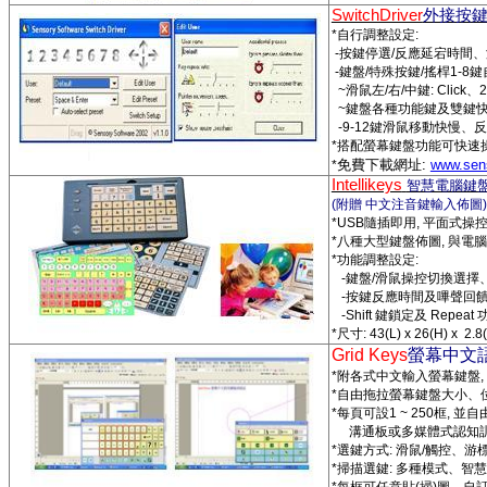
SwitchDriver
外接按
*
自行調整設定
:
-
按鍵停選
/
反應延宕時間、
-
鍵盤
/
特殊按鍵
/
搖桿
1-8
鍵
~
滑鼠左
/
右
/
中鍵
: Click
、
2
~
鍵盤各種功能鍵及雙鍵
-9-12
鍵滑鼠移動快慢、反
*
搭配螢幕鍵盤功能可快速
免費下載網址
:
www.sen
*
Intellikeys
智慧電腦鍵
(
附贈
中文注音鍵輸入佈圖
)
*USB
隨插即用
,
平面式操
*
八種大型鍵盤佈圖
,
與電腦
*
功能調整設定
:
-
鍵盤
/
滑鼠操控切換選擇
-
按鍵反應時間及嗶聲回
-Shift
鍵鎖定及
Repeat
*
尺寸
: 43(L)
x 26(H) x 2.8
Grid Keys
螢幕中文
*
附各式中文輸入螢幕鍵盤
,
*
自由拖拉螢幕鍵盤大小、
*
每頁可設
1 ~ 250
框
,
並自
溝通板或多媒體式認知
*
選鍵方式
:
滑鼠
/
觸控、游
*
掃描選鍵
:
多種模式、智慧