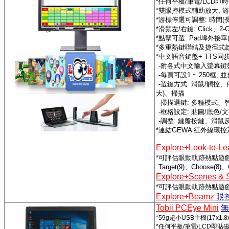
*
任何平板
/
筆電
/LCD
即時
*
雙眼控模式輔助放大
,
游
*
游標停選可調整
:
時間
(
*
滑鼠左
/
右鍵
: Click
、
2-C
*
點擊可選
: Pad
埠外接單
*
多重熱鍵聯結及捷徑式
*
中文語音鍵盤
+ TTS
同
-
附各式中文輸入螢幕鍵
-
每頁可設
1 ~ 250
框
,
並
-
選鍵方式
:
滑鼠
/
觸控、
大
)
、掃描
-
掃描選鍵
:
多種模式、
-
框格設定
:
貼圖
/
底色
/
文
-
調整
:
鍵盤按鍵、滑鼠
*
連結
GEWA
紅外線環控
Explore+Look-to-L
*
可評估眼動軌跡熱點遊
Target(9)
、
Choose(8)
、
Explore+Scenes &
*
可評估眼動軌跡熱點遊
Explore+Beamz
眼
Tobii PCEye Mini
無
*59g
超小
USB
主機
(17x1.8
*
任何平板
/
筆電
/LCD
即貼