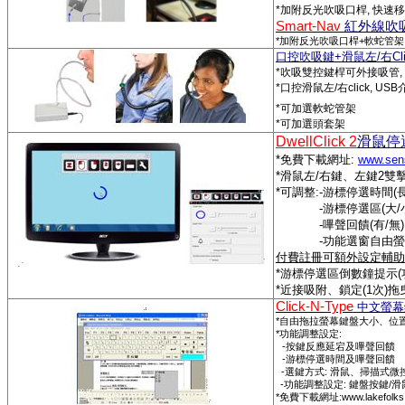
*
加附反光吹吸口桿
,
快速移
Smart-Nav
紅外線吹
*
+
加附反光吹吸口桿
軟蛇管架
口控吹吸鍵
+
滑鼠左
/
右
Cl
*
吹吸雙控鍵桿可外接吸管
,
*
口控滑鼠左
/
右
click, USB
*
可加選軟蛇管架
*
可加選頭套架
DwellClick 2
滑鼠停
*
免費下載網址
:
www.sen
*
滑鼠左
/
右鍵、左鍵
2
雙
*
可調整
:-
游標停選時間
(
-
游標停選區
(
大
/
-
嗶聲回饋
(
有
/
無
)
-
功能選窗自由螢
付費註冊可額外設定輔助
.
*
游標停選區倒數鐘提示
(
*
近接吸附、鎖定
(1
次
)
拖
Click-N-Type
中文螢幕
*
自由拖拉螢幕鍵盤大小、位
*
:
功能調整設定
-
按鍵反應延宕及嗶聲回饋
-
游標停選時間及嗶聲回饋
-
:
選鍵方式
滑鼠、掃描式微
-
:
/
功能調整設定
鍵盤按鍵
滑
*
:www.lakefolks
免費下載網址