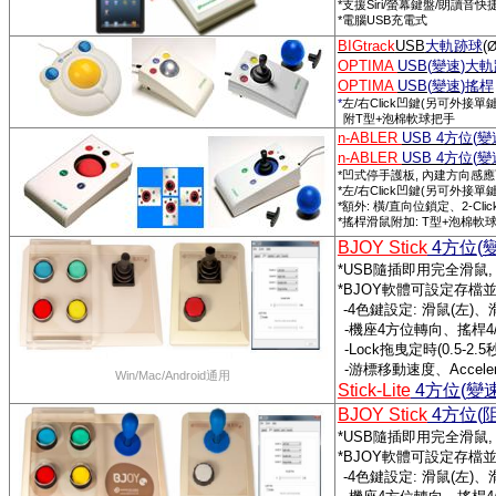
*
Siri/
/
支援
螢幕鍵盤
朗讀音快
*
USB
電腦
充電式
BIGtrack
USB
大軌跡球
(
Ø
OPTIMA
USB(
變速
)
大軌
OPTIMA
USB(
變速
)
搖桿
*
/
Click
(
左
右
凹鍵
另可外接單
T
+
附
型
泡棉軟球把手
n-ABLER
USB 4
方位
(
變
n-ABLER
USB 4
方位
(
變
*
,
凹式停手護板
內建方向感應
*
/
Click
(
左
右
凹鍵
另可外接單
*
:
/
2-Clic
額外
橫
直向位鎖定、
*
: T
+
搖桿滑鼠附加
型
泡棉軟
BJOY Stick
4
方位
(
*USB
隨插即用完全滑鼠
,
*BJOY
軟體可設定存檔
-4
色鍵設定
:
滑鼠
(
左
)
、
-
機座
4
方位轉向、搖桿
4
-Lock
拖曳定時
(0.5-2.5
-
游標移動速度、
Accele
Win/Mac/Android
通用
Stick-Lite
4
方位
(
變
BJOY Stick
4
方位
(
*USB
隨插即用完全滑鼠
,
*BJOY
軟體可設定存檔
-4
色鍵設定
:
滑鼠
(
左
)
、