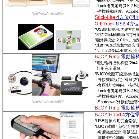
-
機座
4
方位轉向、搖桿
4
-Lock
拖曳定時
(0.5-2.5
-
游標移動速度、
Accele
Win/Mac/Android
通用
Stick-Lite
4
方位
(
阻
OrbiTrack
USB 4
方位
*USB
隨插即用
,
內建方向
*
左
/
右
Click
觸摸鍵
(
另可外
*
額外觸摸鍵
: 2-Click
、拖
*
速度
:
漸進式智慧增速
(
初
*
尺寸
: 22(
長
)x14(
寬
)x5(
高
BJOY Ring
電動輪
*
電動輪椅控制桿套
(Ø=4.
即用完全滑鼠
*BJOY
軟體可設定存檔
-
外接雙鍵設定
:
滑鼠
(
左
)
-
套座
4
方位轉向、搖桿
4
-Lock
拖曳定時
(0.5-2.5
-
游標移動速度、
Accele
-Shutdown(
外接
)
按鍵暫
Win/Mac/Android
通用
BJOY Ring
電動輪
BJOY Hand
4
方位
*USB
隨插即用完全滑鼠
*BJOY
軟體可設定存檔
-4
指壓鍵設定
:
滑鼠
(
左
)
-
掌機
4
方位轉向、搖桿
4