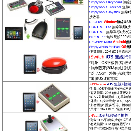
無線
(
Simplyworks Keyboard
無線
(
Simplyworks Trackball
無線
(
Simplyworks Joystick
接收群
Window
無線
US
RECEIVE
無線單頻
(
接
CONTROL Lite
無線單頻
(
接收
)
CONTROL
無線雙頻
220V
ENERGIZE
Android
無
RECEIVE-Micro
iOS
無
SimplyWorks for iPad
-
: 20M (iOS
有效範圍
無線藍
iSwitch
iOS
無線掃
*
對象
: iOS
平板觸
(
滑
)
控
*
無線藍牙
(20M
有效
)
對
*
Ø=
7.5cm,
外接
(
有線
)
雙
*
電腦
USB
充電式
APPlicator
iOS
無線
4
控
*
: iOS
(
)
對象
平板觸
滑
控式不
*
: 20M (
2.1
有效範圍
無線藍牙
*iOS-7
: (1)
外接鍵掃瞄
單鍵自
*
1-4
: 0-4
Spa
外接
按鍵設定
、
*
:
/
/
影音播放
播放
暫停、跳
倒
*
: 9x6x1.8cm,
USB
尺寸
電腦
J-Pad
iOS
無線完全搖桿
*
: iOS
(
)
對象
平板觸
滑
控式不
*
: 30M (
2.1
有效範圍
無線藍牙
*
+
: 4
搖桿
按鍵多型掃瞄
型手動