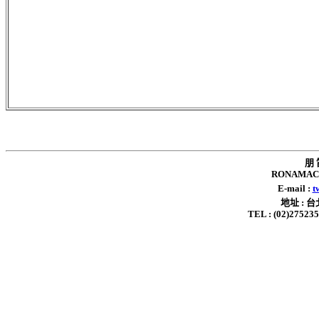
朋 
RONAMAC 
E-mail :
t
地址 : 
TEL : (02)2752