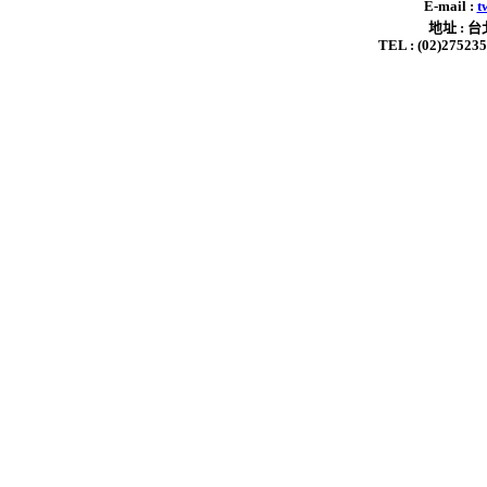
E-mail :
t
地址 : 
TEL : (02)2752