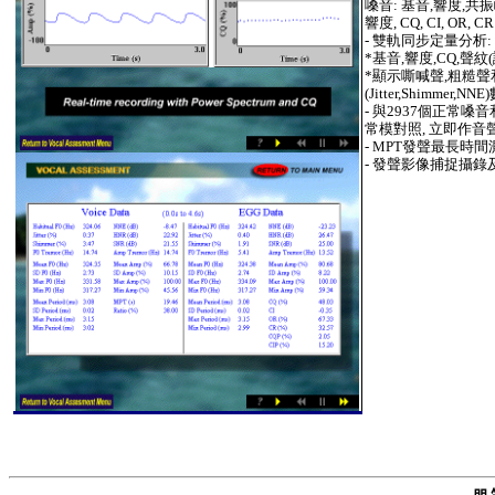
嗓音
:
基音,響度,共
響度,
CQ, CI, OR, CR
-
雙軌同步定量分析
:
*
基音,響度,
CQ,
聲紋
(
*
顯示嘶喊聲,粗糙聲
(Jitter,Shimmer,NNE)
-
與
2937
個正常嗓音
常模對照
,
立即作音
-
MPT
發聲最長時間
-
發聲影像捕捉攝錄