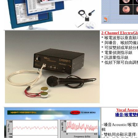
2-Channel
ElectroG
*
喉電波形以垂直顯
*
與嗓音
、
喉頻閃儀
*
可採雙頻或單頻分
*
電量偵測指示錶
*
訊源量指示錶
*
低頻下限可自由調
Vocal Asses
嗓音
/
喉電雙
-
嗓音
Acoustic/
喉電
輯
-
雙軌同步顯示選擇
: