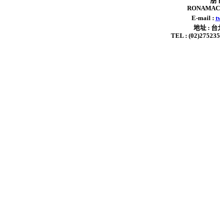
朋 
RONAMAC 
E-mail :
t
地址 : 
TEL : (02)2752