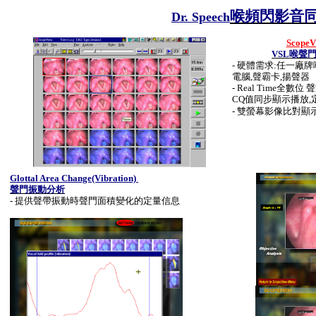
喉頻閃
影音
Dr. Speech
Scope
VSL
喉聲
-
硬體需求
:
任一廠牌
電腦,聲霸卡,揚聲器
-
Real Time全數位
聲
CQ
值同步顯示播放,
-
雙螢幕影像比對顯示
Glottal Area Change(Vibration)
聲門振動
分析
-
提供
聲帶振動時聲門面積變化的
定量信息