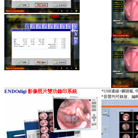
ENDOdigi
影像照片雙功錄印系統
*USB
連線
+
腳踏板
,
*
音聲均可錄放、編