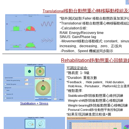
移動台動態重心轉移驅動模組及
Translational
*
額外測試組類
:Faller
移動台動態
跌落加算評
*Translational
移動台
動態重心轉移驅動模組
-Calculation
分析
:
RAM: Energy/Recovery time
SINUS: Gain/Phase lag
-Movement
移動台移動模式
: constant
、
sinus
increasing
、
decreasing
、
zero
、正
/
反向
-Position
、
Speed
機械波同步顯示
Rehabilitation
靜
/
動
態重心回饋遊
可調設定組合
:
*
難易度
: 1- 9
級
*Duration:
重複次數
*Feedback
Hide patient
Hold duration
、
、
、
Hold Area
Pertubator
Platform
、
、
站立台選
*
種類選擇
:
靜
/
蹺板動態重心維持訓練
Stabilization
靜
/
蹺板動態重心移動訓練
Weight-shift
Stabilitation + Stress
靜
/
蹺板動態重心移轉訓練
Weight-bearing
Postural Control
/
靜
全動態平衡控制訓練
結果呈現訓練進度比較值
+
圖
*