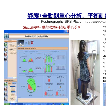
靜態
+
全動態重心分析、平衡訓
Posturography SPS Platform
…….
SYNAPSYS. 
…
Static
靜態
+
動態軟墊
+
蹺板重心分析
*
*
*S
*
*F
*
全
*
*S
*S
V
*
R
De