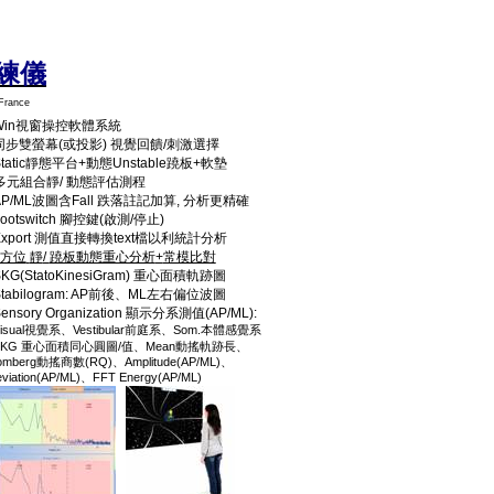
練儀
France
Win
視窗操控軟體系統
同步雙螢幕
(
或投影
)
視覺回饋
/
刺激選擇
tatic
靜態平台
+
動態
Unstable
蹺板
+
軟墊
多元組合靜
/
動態評估測程
AP/ML
波圖含
Fall
跌落註記加算
,
分析更精確
ootswitch
腳控鍵
(
啟測
/
停止
)
Export
測值直接轉換
text
檔以利統計分析
方位
靜
/
蹺板動態重心分析
+
常模比對
SKG(StatoKinesiGram)
重心面積軌跡圖
tabilogram: AP
前後、
ML
左右偏位波圖
ensory Organization
顯示分系測值
(AP/ML):
isual
Vestibular
Som.
視覺系、
前庭系、
本體感覺系
SKG
/
Mean
重心面積同心圓圖
值、
動搖軌跡長、
omberg
(RQ)
Amplitude(AP/ML)
動搖商數
、
、
viation(AP/ML)
FFT Energy(AP/ML)
、