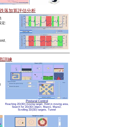
跌落加算評估
分析
估
設定
:
oid
、
戲訓練
擇
Postural Control
Reaching 2D(3D) moving target, Hold in moving area,
Search for 2D(3D) object, Maze1, Maze2,
Scrolling 2D(3D) targets, Tunnel