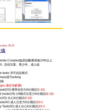
ordon, Ph.D.
試儀
ntia Complex
臨床診斷應用逾
10
年以上
0 ,
含括兒童、青少年、成人組
he tasks
另可自設模式
mary
或
Tracking
測值
Ages
適合年齡層
)
Task(DS)
標準自控力
8
分測試
(6-16)
/9 mode(V9) 1/9
模式注意力
9
分測試
(6-16)
sk(VD)
分心
9
分測試
(6-16)
Task(AV)
成人注意力
6
分測試
(16+)
ity Task(AD)
成人分心
6
分測試
(16+)