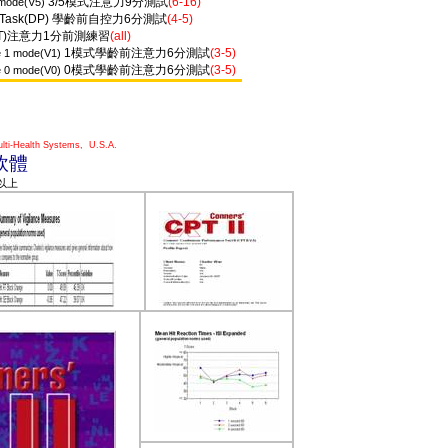
3/5
模式注意力
9
分測試
(6-16)
5 mode(V5)
 Task(DP)
學齡前自控力
6
分測試
(4-5)
T)
注意力
1
分前測練習
(all)
1
模式學齡前注意力
6
分測試
(3-5)
e 1 mode(V1)
0
模式學齡前注意力
6
分測試
(3-5)
e 0 mode(V0)
 Multi-Health Systems,
U.S.A.
軟體
以上