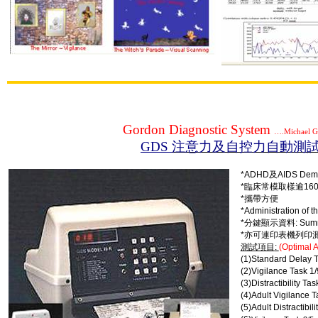
Gordon Diagnostic System
….Michael G
GDS
注意力及自控力自動測
*ADHD
及
AIDS
Deme
*
臨床常模取樣逾
160
*
攜帶方便
*Administration of t
*
分鍵顯示資料
: Sum
*
亦可連印表機列印
測試項目
:
(Optimal 
(1)Standard Delay 
(2)Vigilance Task 1
(3)Distractibility Ta
(4)Adult Vigilance 
(5)Adult Distractibil