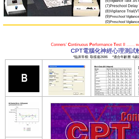
(6)
Vigilance Task 3/
(7)Preschool Delay
(8)Vigilance Trial(V
(9)
Preschool Vigilanc
(0)
Preschool Vigilanc
Conners’
C
ontinuous
P
erformance
T
est II
.........
CPT
電腦化神經心理測試
*
:
2686 *
: 6
臨床常模
取樣逾
適合年齡層
歲