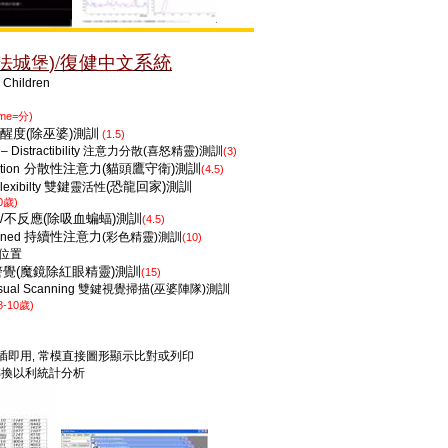
/
復健
系統
法城堡
)
中文
ldren
ime=
)
分
醒度
(
除巫婆
)
測訓
(1.5)
Distractibility
注意力分散
(
喜怒精靈
)
測訓
(3)
分散性注意力
(
貓頭鷹守衛
)
測訓
tion
(4.5)
雙鍵
(
恐龍回家
)
測訓
exibilty
靈活性
0
)
歲
/
不反應
(
除吸血蝙蝠
)
測訓
(4.5)
持續性注意力
ained
(
彩色精靈
)
測訓
(10)
位置
警覺
(
魔鏡除紅眼精靈
)
測訓
(15)
isual Scanning
雙鍵視覺掃描
(
巫婆陣隊
)
測訓
 8-10
)
歲
插即用
常模直接圖形顯示比對或列印
,
轉換以利統計分析