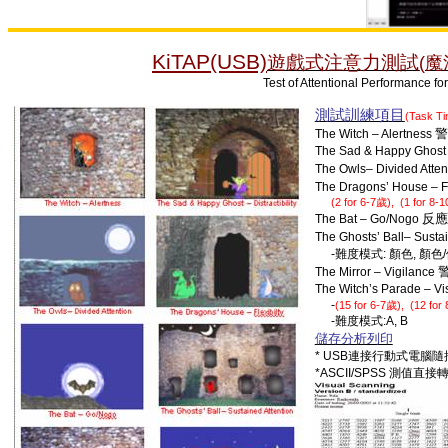
KiTAP(USB)
遊戲式注意力
測試
(
魔
Test of Attentional Performance for Chi
測試訓練項目
(
Task T
警
The Witch – Alertness
The Sad & Happy Ghost – 
The Owls– Divided Atten
The Dragons’ House – Fl
(2 for 6-7
), (1 for 8-1
歲
反應
The Bat – Go/Nogo
The Ghosts’ Ball– Sust
-
難度模式
:
顏色
,
顏色
/
The Mirror – Vigilance
The Witch’s Parade – V
-
(15 for 6-7
), (12 for
歲
-
難度模式
:A, B
儲存分析列印
* USB
連接行動式電腦隨
*ASCII/SPSS
測值直接