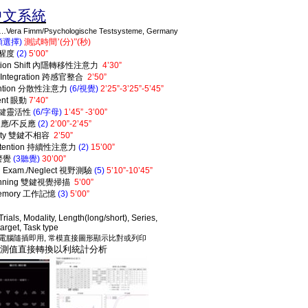
中文
系統
era Fimm/Psychologische Testsysteme, Germany
類選擇
)
測試時間
’
(
分
)
”
(
秒
)
醒度
(2)
5’00”
ion Shift
內隱轉移性注意力
4’30”
Integration
跨感官整合
2’50”
ntion
分散性注意力
(6/
視覺
)
2’25”-3’25”-5’45”
ent
眼動
7’40”
鍵靈活性
(6/
字母
)
1’45” -3’00”
反應
/
不反應
(2)
2’00”-2’45”
ity
雙鍵不相容
2’50”
tention
持續性注意力
(2)
15’00”
警覺
(3
聽覺
)
30’00”
ld Exam./Neglect
視野測驗
(5)
5’10”-10’45”
nning
雙鍵視覺掃描
5’00”
Memory
工作記憶
(3)
5’00”
 Trials, Modality, Length(long/short), Series,
arget, Task type
,
電腦隨插即用
常模直接圖形顯示比對或列印
測值直接轉換以利統計分析