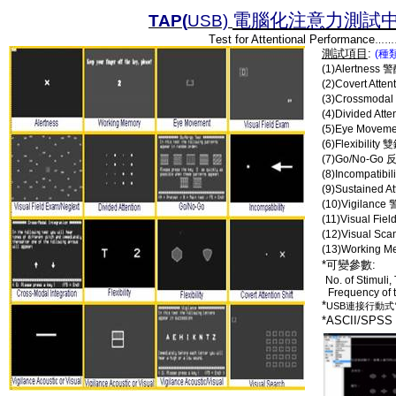
電腦化注意力測試
TAP(
USB)
T
est for Attentional Performance
………V
測試項目
:
(
種
(1)Alertness
警
(2)Covert Attent
(3)Crossmodal 
(4)Divided Atte
(5)Eye Movem
(6)Flexibility
雙
(7)Go/No-Go
(8)Incompatibil
(9)Sustained At
(10)Vigilance
(11)Visual Fie
(12)Visual Sca
(13)Working 
*
可變參數
:
No. of Stimuli,
Frequency of t
*
USB
連接行動式
*ASCII/SPSS