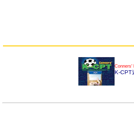
Conners’
K-CPT