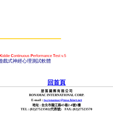
K
iddie
C
ontinuous
P
erformance
T
est v.5
遊戲式神經心理測試軟體
回首頁
朋 笛 國 際 有 限 公 司
RONAMAC INTERNATIONAL CORP.
E-mail :
tw.ronamac@msa.hinet.net
地址 : 台北市龍江路45巷2-4號1樓
TEL : (02)27523582(代表號) FAX: (02)27523570